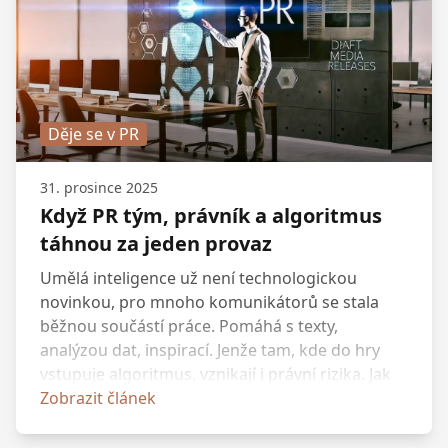
mluvčí ČEZ, Vít Kolář, tiskový mluvčí a ředitel
Odboru komunikace Kanceláře prezidenta
republiky a PR tým Českého
hydrometeorologického ústavu.
Děje se v PR
31. prosince 2025
Když PR tým, právník a algoritmus
táhnou za jeden provaz
Umělá inteligence už není technologickou
novinkou, pro mnoho komunikátorů se stala
běžnou součástí práce. Pomáhá s texty,
analýzou dat, inspirací. Jenže tam, kde do hry
vstupuje algoritmus, vznikají i právní rizika. Jak
mohou komunikátoři bezpečně využívat AI,
Zobrazit článek
chránit reputaci svou i klienta a jakou výhodu
získají spoluprací s AI znalým právníkem, nám v