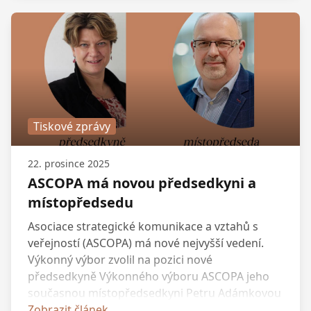
rozhovoru přiblížil advokát Mgr. Daniel Macek z
advokátní kanceláře MACEK.LEGAL.
Tiskové zprávy
22. prosince 2025
ASCOPA má novou předsedkyni a
místopředsedu
Asociace strategické komunikace a vztahů s
veřejností (ASCOPA) má nové nejvyšší vedení.
Výkonný výbor zvolil na pozici nové
předsedkyně Výkonného výboru ASCOPA jeho
současnou místopředsedkyni Petru Adámkovou
z Onko unie. Novým místopředsedou bude
Zobrazit článek