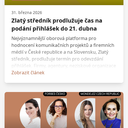
září.
31. března 2026
Zlatý středník prodlužuje čas na
podání přihlášek do 21. dubna
Nejvýznamnější oborová platforma pro
hodnocení komunikačních projektů a firemních
médií v České republice a na Slovensku, Zlatý
středník, prodlužuje termín pro odevzdání
přihlášek. Firmy, agentury, neziskové organizace
i veřejné instituce mohou své projekty
Zobrazit článek
přihlašovat o tři týdny déle, tedy až do úterý 21.
dubna 2026. Pořadatel soutěže, Asociace
strategické komunikace a vztahů s veřejností
(ASCOPA), tak vychází vstříc aktuálnímu vytížení
týmů i vysokým nárokům na kvalitu zpracování
přihlášek.