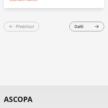
Ondřej Šuch ze společnosti Skanska. Pavel Vlček
z funkce předsedy Výkonného výboru odstoupil
v návaznosti na své páteční jmenování ředitelem
kabinetu ministra životního prostředí.
Předchozí
Další
ASCOPA