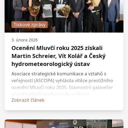
Tiskové zprávy
3. února 2026
Ocenění Mluvčí roku 2025 získali
Martin Schreier, Vít Kolář a Český
hydrometeorologický ústav
Asociace strategické komunikace a vztahů s
veřejností (ASCOPA) vyhlásila vítěze prestižního
ocenění Mluvčí roku 2025. Slavnostní galavečer
ocenil nejlepší profesionály v oblasti
Zobrazit článek
komunikace ve třech hlavních kategoriích –
Mluvčí roku soukromého sektoru, Mluvčí roku
veřejného a neziskového sektoru a PR tým roku.
Ocenění si letos odnesli Martin Schreier, tiskový