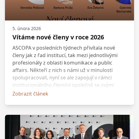
5. února 2026
Vítáme nové členy v roce 2026
ASCOPA v posledních týdnech přivítala nové
členy jak z řad institucí, tak mezi jednotlivými
profesionály z oblasti komunikace a public
affairs. Někteří z nich s námi už v minulosti
spolupracovali, nyní se ale zapojují v rámci
institucionálního členství společně se svými
kolegy nebo se k nám vrací právě s novou
Zobrazit článek
pracovní výzvou. Jejich příchod posiluje naši
komunitu a otevírá nové možnosti pro
spolupráci i výměnu odborných zkušeností.
Děkujeme za důvěru, kterou nám tímto krokem
projevili.