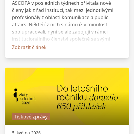
ASCOPA v posledních týdnech přivítala nové
členy jak z řad institucí, tak mezi jednotlivými
profesionály z oblasti komunikace a public
affairs. Někteří z nich s námi už v minulosti
spolupracovali, nyní se ale zapojují v rámci
institucionálního členství společně se svými
kolegy nebo se k nám vrací právě s novou
Zobrazit článek
pracovní výzvou. Jejich příchod posiluje naši
komunitu a otevírá nové možnosti pro
spolupráci i výměnu odborných zkušeností.
Děkujeme za důvěru, kterou nám tímto krokem
projevili.
Tiskové zprávy
5. května 2026